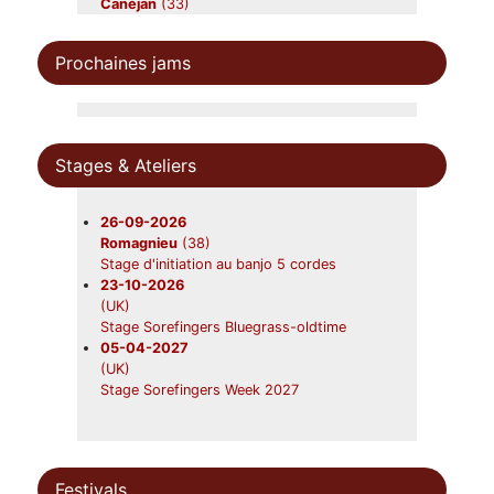
Canéjan
(33)
Beavers en concert
12-09-2026
Prochaines jams
Nerac
(47)
Beavers
19-09-2026
Foix
(09)
Beavers en concert
Stages & Ateliers
31-10-2026
Châtres-sur-Cher
(41)
Beavers en concert
26-09-2026
28-11-2026
Romagnieu
(38)
Saint-Symphorien
(33)
Stage d'initiation au banjo 5 cordes
Beavers en concert
23-10-2026
(UK)
Stage Sorefingers Bluegrass-oldtime
05-04-2027
(UK)
Stage Sorefingers Week 2027
Festivals